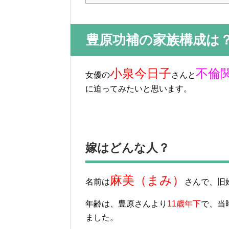
豊原功補の家族構成は
小泉今日子
不倫
女優の
さんと
に迫ってみたいと思います。
嫁はどんな人？
麻美（まみ）
名前は
さんで、旧
年齢は、豊原さんより
11歳年下
で、当
ました。