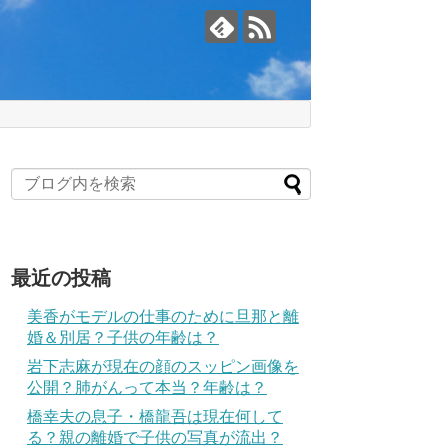
最近の投稿
美香がモデルの仕事のために旦那と離
婚＆別居？子供の年齢は？
岩下志麻が現在の顔のスッピン画像を
公開？肺がんって本当？年齢は？
橋幸夫の息子・橋龍吾は現在何して
る？親の離婚で子供の写真が流出？