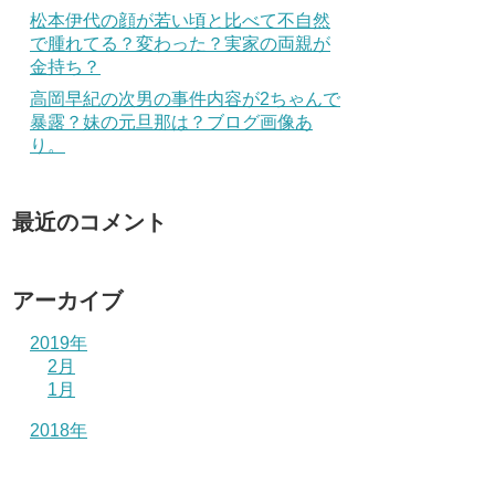
松本伊代の顔が若い頃と比べて不自然
で腫れてる？変わった？実家の両親が
金持ち？
高岡早紀の次男の事件内容が2ちゃんで
暴露？妹の元旦那は？ブログ画像あ
り。
最近のコメント
アーカイブ
2019年
2月
1月
2018年