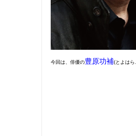
豊原功補
今回は、俳優の
(とよは