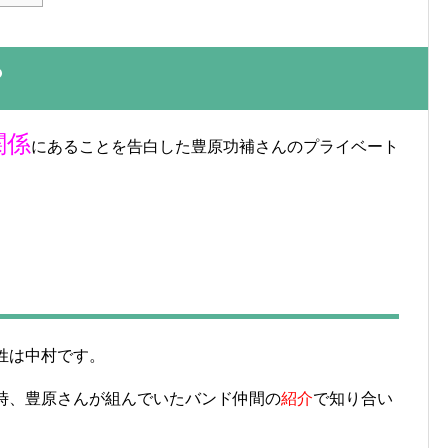
？
関係
にあることを告白した豊原功補さんのプライベート
姓は中村です。
時、豊原さんが組んでいたバンド仲間の
紹介
で知り合い