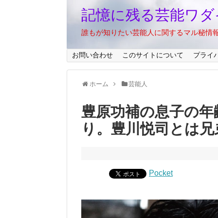
記憶に残る芸能ワダ
誰もが知りたい芸能人に関するマル秘情
お問い合わせ
このサイトについて
プライ
ホーム
芸能人
豊原功補の息子の年
り。豊川悦司とは兄
Pocket