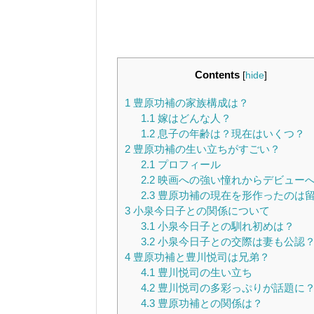
Contents
[
hide
]
1
豊原功補の家族構成は？
1.1
嫁はどんな人？
1.2
息子の年齢は？現在はいくつ？
2
豊原功補の生い立ちがすごい？
2.1
プロフィール
2.2
映画への強い憧れからデビュー
2.3
豊原功補の現在を形作ったのは
3
小泉今日子との関係について
3.1
小泉今日子との馴れ初めは？
3.2
小泉今日子との交際は妻も公認
4
豊原功補と豊川悦司は兄弟？
4.1
豊川悦司の生い立ち
4.2
豊川悦司の多彩っぷりが話題に
4.3
豊原功補との関係は？