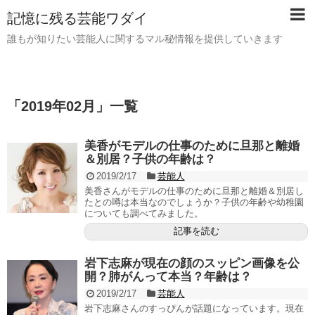
記憶に残る芸能ワダイ
誰もが知りたい芸能人に関するマル秘情報を提供していきます
「
2019年02月
」
一覧
美香がモデルの仕事のために旦那と離婚
＆別居？子供の年齢は？
2019/2/17
芸能人
美香さんがモデルの仕事のために旦那と離婚＆別居し
たとの噂は本当なのでしょうか？子供の年齢や幼稚園
についても調べてみました。
記事を読む
岩下志麻が現在の顔のスッピン画像を公
開？肺がんって本当？年齢は？
2019/2/17
芸能人
岩下志麻さんのすっぴんが話題になっています。現在