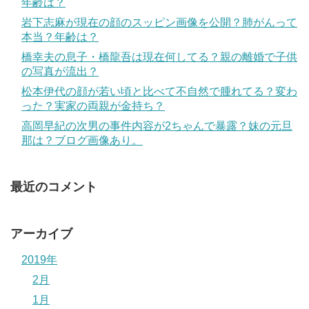
年齢は？
岩下志麻が現在の顔のスッピン画像を公開？肺がんって
本当？年齢は？
橋幸夫の息子・橋龍吾は現在何してる？親の離婚で子供
の写真が流出？
松本伊代の顔が若い頃と比べて不自然で腫れてる？変わ
った？実家の両親が金持ち？
高岡早紀の次男の事件内容が2ちゃんで暴露？妹の元旦
那は？ブログ画像あり。
最近のコメント
アーカイブ
2019年
2月
1月